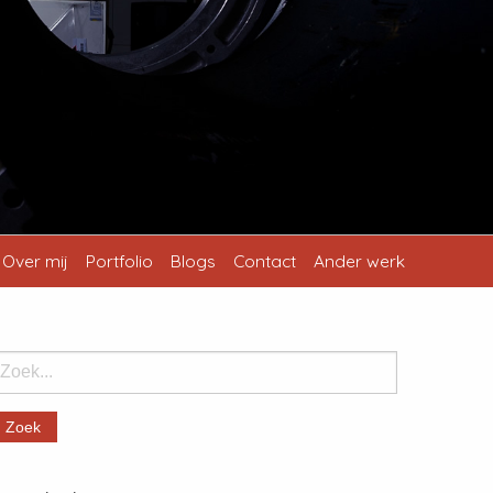
Over mij
Portfolio
Blogs
Contact
Ander werk
oek: