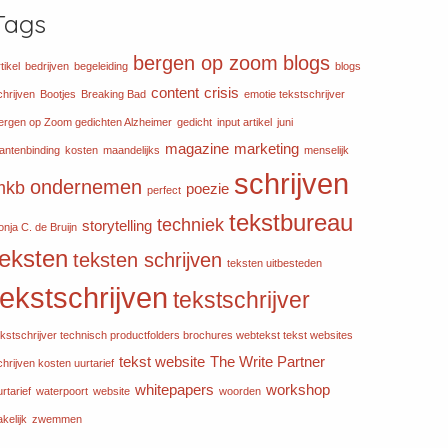
Tags
bergen op zoom
blogs
tikel
bedrijven
begeleiding
blogs
content
crisis
chrijven
Bootjes
Breaking Bad
emotie tekstschrijver
ergen op Zoom gedichten Alzheimer
gedicht
input artikel
juni
magazine
marketing
lantenbinding
kosten
maandelijks
menselijk
schrijven
ondernemen
mkb
poezie
perfect
tekstbureau
techniek
storytelling
onja C. de Bruijn
teksten
teksten schrijven
teksten uitbesteden
tekstschrijven
tekstschrijver
ekstschrijver technisch productfolders brochures webtekst tekst websites
tekst website
The Write Partner
chrijven kosten uurtarief
whitepapers
workshop
rtarief
waterpoort
website
woorden
akelijk
zwemmen