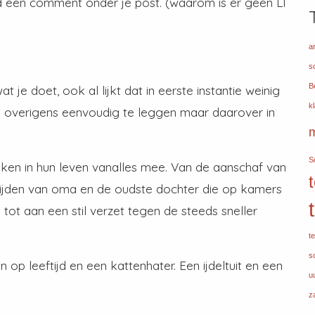
ijd een comment onder je post. (waarom is er geen LI
ar
s
B
 je doet, ook al lijkt dat in eerste instantie weinig
k
is overigens eenvoudig te leggen maar daarover in
S
en in hun leven vanalles mee. Van de aanschaf van
ijden van oma en de oudste dochter die op kamers
s tot aan een stil verzet tegen de steeds sneller
t
s
op leeftijd en een kattenhater. Een ijdeltuit en een
uu
z