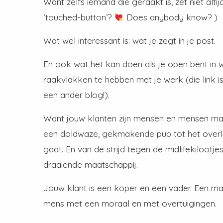
Want zelfs iemand die geraakt is, zet niet alt
‘touched-button’?
Does anybody know? )
Wat wel interessant is: wat je zegt in je post.
En ook wat het kan doen als je open bent in wat
raakvlakken te hebben met je werk (die link 
een ander blog!).
Want jouw klanten zijn mensen en mensen mak
een doldwaze, gekmakende pup tot het overl
gaat. En van de strijd tegen de midlifekilootje
draaiende maatschappij.
Jouw klant is een koper en een vader. Een man 
mens met een moraal en met overtuigingen.