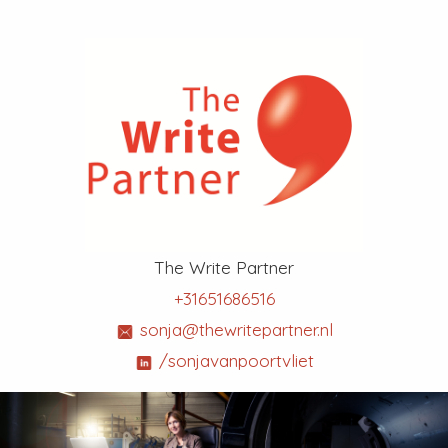
The Write Partner
+31651686516
sonja@thewritepartner.nl
/sonjavanpoortvliet