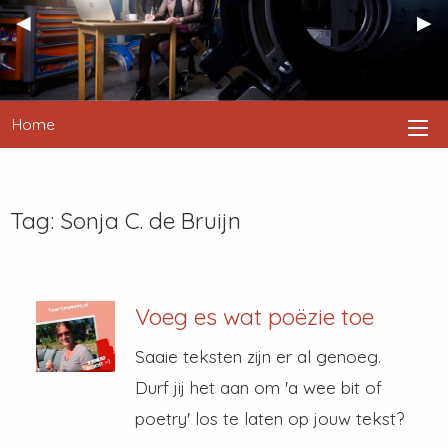
Previous
◀︎
Nex
▶︎
Slide
Sli
Home
Tag:
Sonja C. de Bruijn
Voeg es wat poëzie toe
Saaie teksten zijn er al genoeg.
Durf jij het aan om 'a wee bit of
poetry' los te laten op jouw tekst?