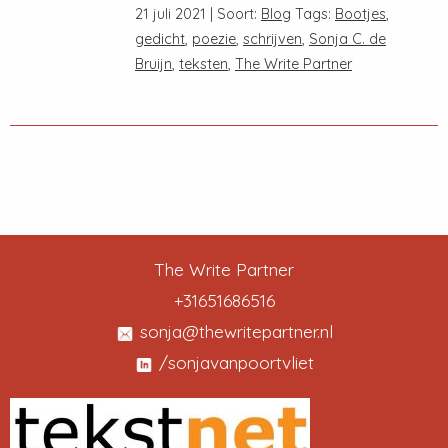
21 juli 2021 | Soort:
Blog
Tags:
Bootjes
,
gedicht
,
poezie
,
schrijven
,
Sonja C. de
Bruijn
,
teksten
,
The Write Partner
The Write Partner
+31651686516
sonja@thewritepartner.nl
/sonjavanpoortvliet