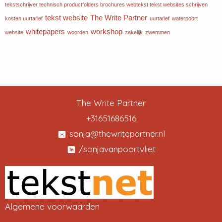
tekstschrijver technisch productfolders brochures webtekst tekst websites schrijven
tekst website
The Write Partner
kosten uurtarief
uurtarief
waterpoort
whitepapers
workshop
website
woorden
zakelijk
zwemmen
The Write Partner
+31651686516
sonja@thewritepartner.nl
/sonjavanpoortvliet
Algemene voorwaarden