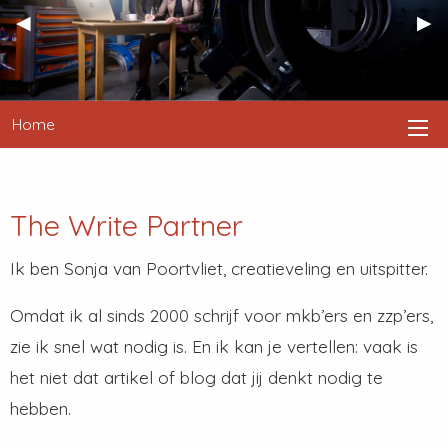
Previous
◀︎
Nex
▶︎
Slide
Sli
Home
The Write Partner
Ik ben Sonja van Poortvliet, creatieveling en uitspitter.
Omdat ik al sinds 2000 schrijf voor mkb’ers en zzp’ers,
zie ik snel wat nodig is. En ik kan je vertellen: vaak is
het niet dat artikel of blog dat jij denkt nodig te
hebben.