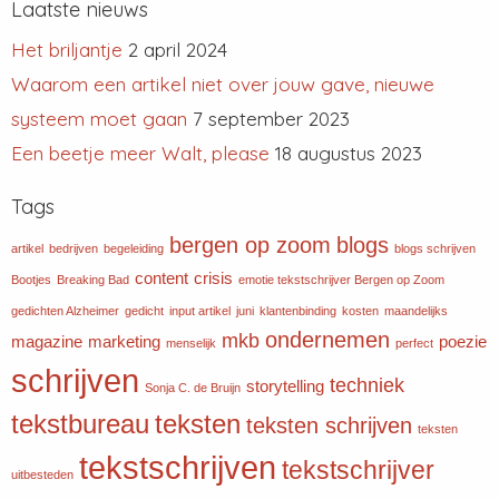
Laatste nieuws
Het briljantje
2 april 2024
Waarom een artikel niet over jouw gave, nieuwe
systeem moet gaan
7 september 2023
Een beetje meer Walt, please
18 augustus 2023
Tags
bergen op zoom
blogs
artikel
bedrijven
begeleiding
blogs schrijven
content
crisis
Bootjes
Breaking Bad
emotie tekstschrijver Bergen op Zoom
gedichten Alzheimer
gedicht
input artikel
juni
klantenbinding
kosten
maandelijks
ondernemen
mkb
magazine
marketing
poezie
menselijk
perfect
schrijven
techniek
storytelling
Sonja C. de Bruijn
tekstbureau
teksten
teksten schrijven
teksten
tekstschrijven
tekstschrijver
uitbesteden