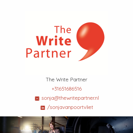
The Write Partner
+31651686516
sonja@thewritepartner.nl
/sonjavanpoortvliet