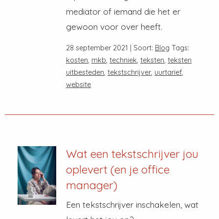
mediator of iemand die het er
gewoon voor over heeft.
28 september 2021 | Soort:
Blog
Tags:
kosten
,
mkb
,
techniek
,
teksten
,
teksten
uitbesteden
,
tekstschrijver
,
uurtarief
,
website
Wat een tekstschrijver jou
oplevert (en je office
manager)
Een tekstschrijver inschakelen, wat