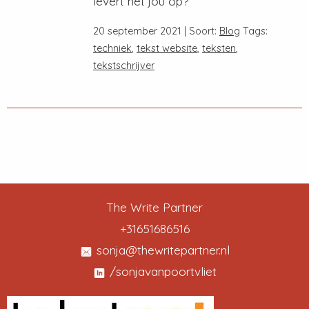
levert het jou op?
20 september 2021 | Soort:
Blog
Tags:
techniek
,
tekst website
,
teksten
,
tekstschrijver
The Write Partner
+31651686516
sonja@thewritepartner.nl
/sonjavanpoortvliet