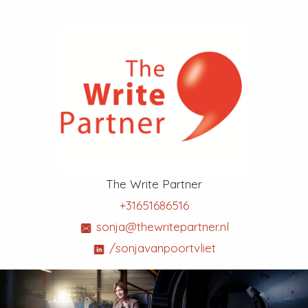
The Write Partner
+31651686516
sonja@thewritepartner.nl
/sonjavanpoortvliet