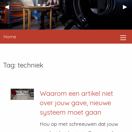
Previous
◀︎
Nex
▶︎
Slide
Sli
Home
Tag:
techniek
Waarom een artikel niet
over jouw gave, nieuwe
systeem moet gaan
Hou op met schreeuwen dat jouw