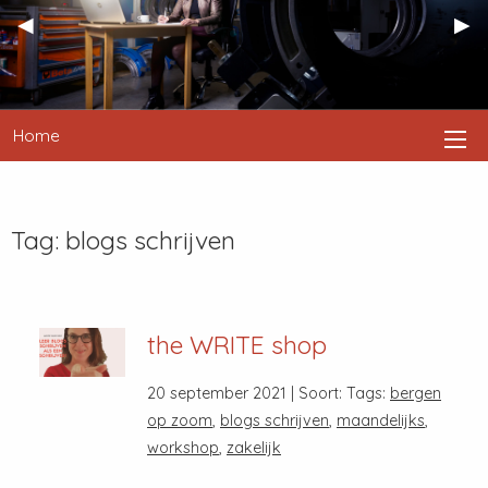
Previous
◀︎
Nex
▶︎
Slide
Sli
Home
Tag:
blogs schrijven
the WRITE shop
20 september 2021 | Soort: Tags:
bergen
op zoom
,
blogs schrijven
,
maandelijks
,
workshop
,
zakelijk