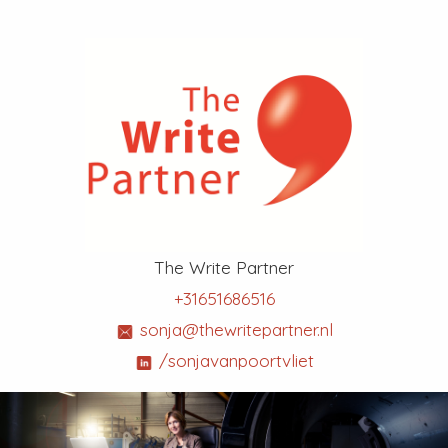
The Write Partner
+31651686516
sonja@thewritepartner.nl
/sonjavanpoortvliet