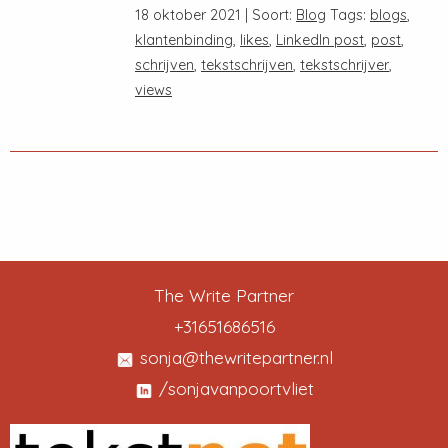
18 oktober 2021 | Soort:
Blog
Tags:
blogs
,
klantenbinding
,
likes
,
LinkedIn post
,
post
,
schrijven
,
tekstschrijven
,
tekstschrijver
,
views
The Write Partner
+31651686516
sonja@thewritepartner.nl
/sonjavanpoortvliet