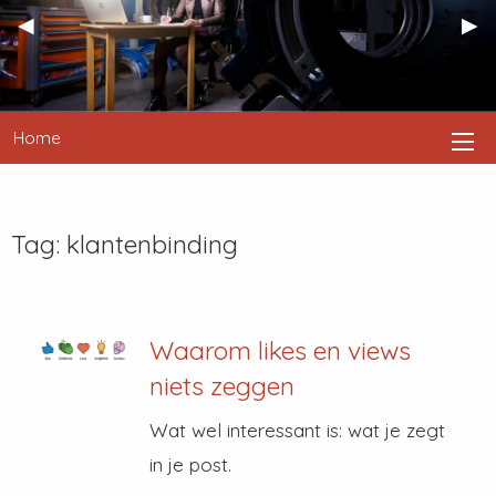
Previous
◀︎
Nex
▶︎
Slide
Sli
Home
Tag:
klantenbinding
Waarom likes en views
niets zeggen
Wat wel interessant is: wat je zegt
in je post.