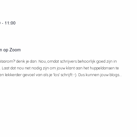
0
-
11:00
en op Zoom
'Waarom?' denk je dan. Nou, omdat schrijvers behoorlijk goed zijn in
. Laat dat nou net nodig zijn om jouw klant aan het huppeldansen te
een lekkerder gevoel van als je 'los' schrijft:-). Dus kunnen jouw blogs
...