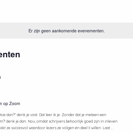
Er zijn geen aankomende evenementen.
enten
0
en op Zoom
"Hoe dan?" denk je vast. Dat leer ik je. Zonder dat je meteen een
?’ denk je dan. Nou, omdat schrijvers behoorlijk goed zijn in inleven
akt ze succesvol waardoor lezers ze volgen én deel II willen. Laat
...