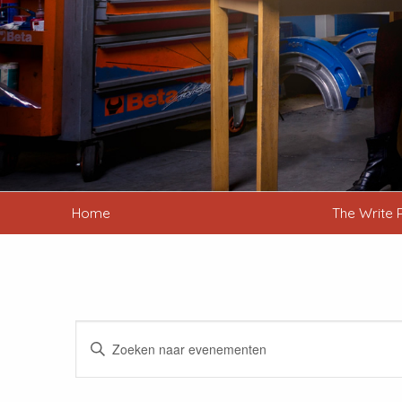
Home
The Write 
Evenementen
Vul
Zoeken
een
keyword