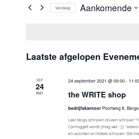
en
in.
Aankomende
Vandaag
weergeven
Zoek
Selecteer
voor
navigatie
een
Evenementen
datum.
met
keyword.
Laatste afgelopen Evenem
SEP
24 september 2021 @ 09:00
-
11:0
24
the WRITE shop
2021
bedrijfskantoor
Poortweg 8, Berg
Leer blogs schrijven als een schrijver! 
Carmiggelt wordt (mag wel ;-)). ‘Waarom
en woorden en tralala schrijven. Dat ma