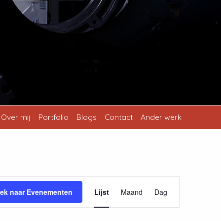
Over mij
Portfolio
Blogs
Contact
Ander werk
Evenement
ek naar Evenementen
Lijst
Maand
Dag
weergaven