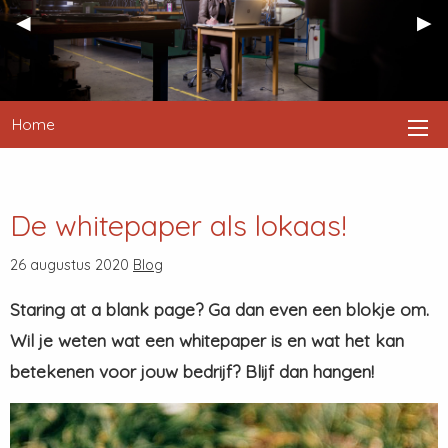
Previous
◀︎
Nex
▶︎
Slide
Sli
Home
De whitepaper als lokaas!
26 augustus 2020
Blog
Staring at a blank page? Ga dan even een blokje om.
Wil je weten wat een whitepaper is en wat het kan
betekenen voor jouw bedrijf? Blijf dan hangen!