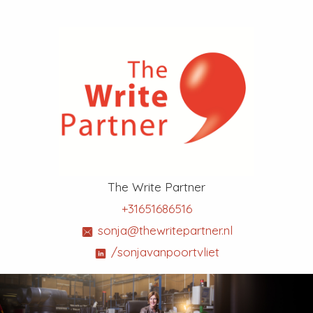
The Write Partner
+31651686516
sonja@thewritepartner.nl
/sonjavanpoortvliet