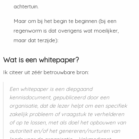
achtertuin.
Maar om bij het begin te beginnen (bij een
regenworm is dat overigens wat moeilijker,
maar dat terzijde):
Wat is een whitepaper?
Ik citeer uit zéér betrouwbare bron:
Een whitepaper is een diepgaand
kennisdocument, gepubliceerd door een
organisatie, dat de lezer helpt om een specifiek
zakelijk probleem of vraagstuk te verhelderen
of op te lossen, met als doel het opbouwen van
autoriteit en/of het genereren/nurturen van