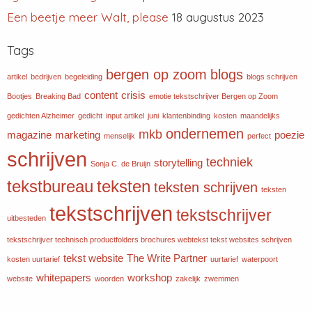
Een beetje meer Walt, please
18 augustus 2023
Tags
bergen op zoom
blogs
artikel
bedrijven
begeleiding
blogs schrijven
content
crisis
Bootjes
Breaking Bad
emotie tekstschrijver Bergen op Zoom
gedichten Alzheimer
gedicht
input artikel
juni
klantenbinding
kosten
maandelijks
ondernemen
mkb
magazine
marketing
poezie
menselijk
perfect
schrijven
techniek
storytelling
Sonja C. de Bruijn
tekstbureau
teksten
teksten schrijven
teksten
tekstschrijven
tekstschrijver
uitbesteden
tekstschrijver technisch productfolders brochures webtekst tekst websites schrijven
tekst website
The Write Partner
kosten uurtarief
uurtarief
waterpoort
whitepapers
workshop
website
woorden
zakelijk
zwemmen